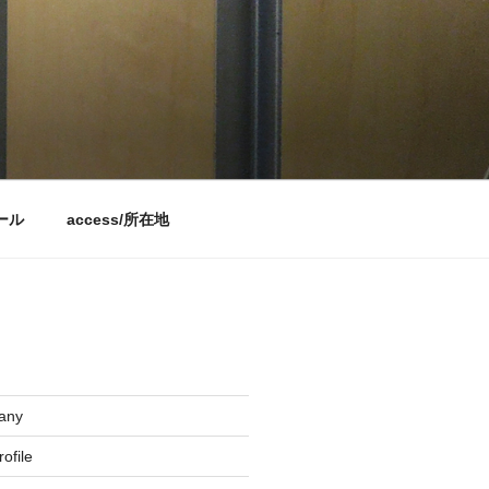
ィール
access/所在地
any
file