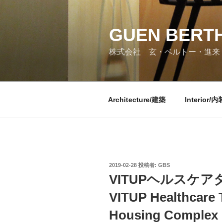
コ
ン
GUEN BERTH
テ
ン
株式会社 玄・ベルトー・進来
ツ
へ
ス
キ
Architecture/建築
Interior/内
ッ
プ
投
2019-02-28
投稿者:
GBS
稿
VITUPヘルスケア
日:
VITUP Healthcare 
Housing Complex