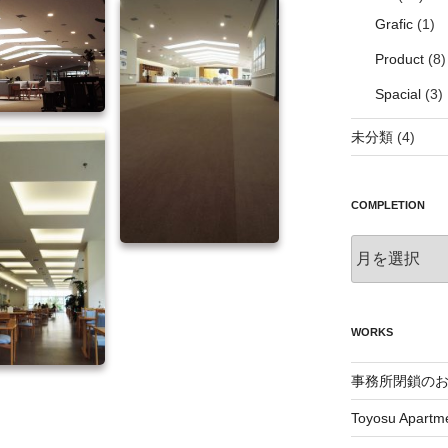
Grafic
(1)
Product
(8)
Spacial
(3)
未分類
(4)
COMPLETION
Completion
WORKS
事務所閉鎖の
Toyosu Apartm