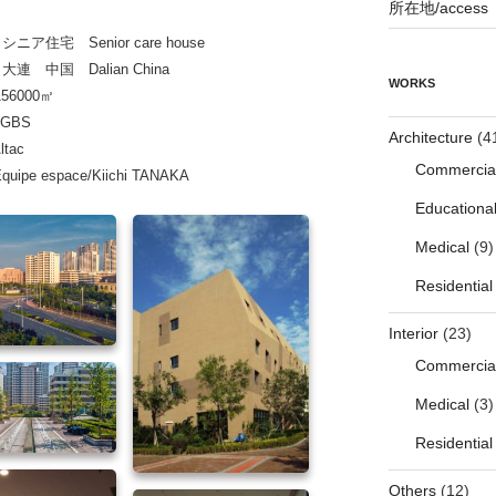
所在地/access
住宅 Senior care house
 大連 中国
Dalian China
WORKS
56000㎡
BS
Architecture
(4
tac
Commercia
ipe espace/Kiichi TANAKA
Educationa
Medical
(9)
Residential
Interior
(23)
Commercia
Medical
(3)
Residential
Others
(12)