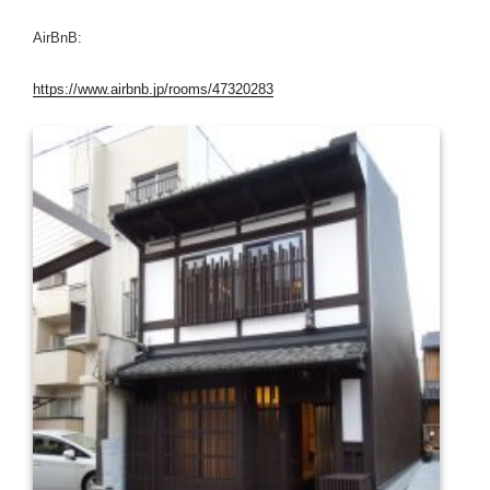
AirBnB:
https://www.airbnb.jp/rooms/47320283