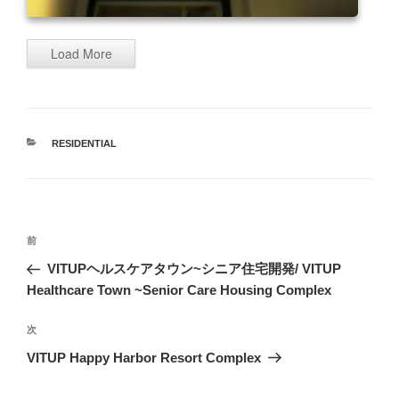
Load More
カ
RESIDENTIAL
テ
ゴ
リ
ー
投
過
前
稿
去
VITUPヘルスケアタウン~シニア住宅開発/ VITUP
ナ
の
Healthcare Town ~Senior Care Housing Complex
ビ
投
稿
ゲ
次
次
の
ー
VITUP Happy Harbor Resort Complex
投
シ
稿