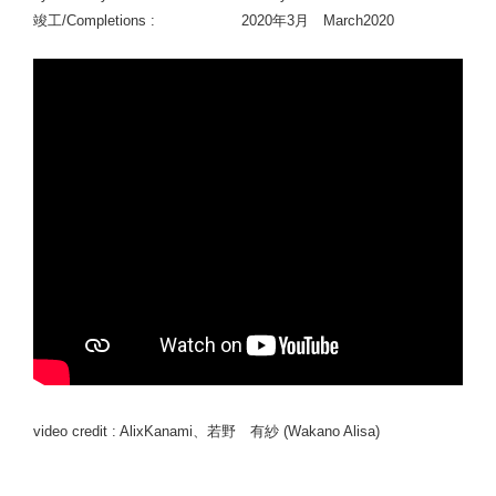
竣工/Completions : 2020年3月 March2020
video credit : AlixKanami、若野 有紗 (Wakano Alisa)