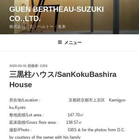
コ
GUEN BERTHEAU-SUZUKI
ン
CO.,LTD.
テ
ン
株式会社 玄・ベルトー・進来
ツ
へ
メニュー
ス
キ
ッ
投
2020-03-31
投稿者:
GBS
プ
稿
三黒柱ハウス/SanKokuBashira
日:
House
所在地/Location : 京都府京都市上京区 Kamigyo-
ku,Kyoto
敷地面積/Lot area : 147.70㎡
延床面積/Gross floor area : 138.57㎡
撮影/Photo : GBS & for the photos from D.C.
by courtesy of the owner with his family