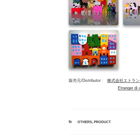
販売元/Distributor :
株式会社エトラン
Etranger di 
カ
OTHERS
,
PRODUCT
テ
ゴ
リ