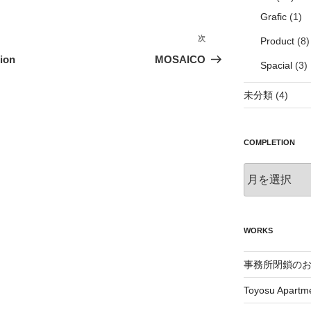
Grafic
(1)
次
次
Product
(8)
の
ion
MOSAICO
Spacial
(3)
投
稿
未分類
(4)
COMPLETION
Completion
WORKS
事務所閉鎖の
Toyosu Apartm