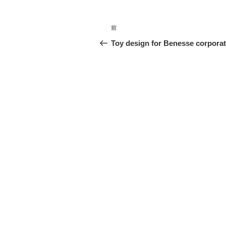
ー
投
前
過
稿
去
Toy design for Benesse corporat
の
ナ
投
ビ
稿
ゲ
ー
シ
ョ
ン