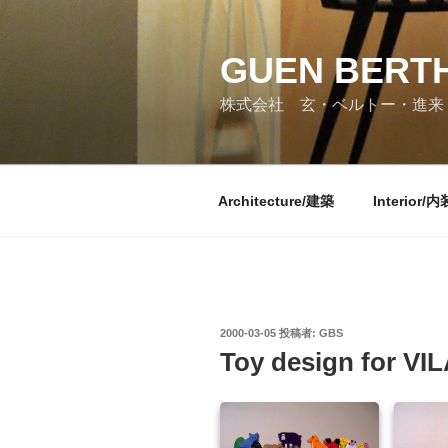
コ
ン
GUEN BERTH
テ
ン
株式会社 玄・ベルトー・進来
ツ
へ
ス
キ
Architecture/建築
Interior/内
ッ
プ
投
2000-03-05
投稿者:
GBS
稿
Toy design for VI
日: