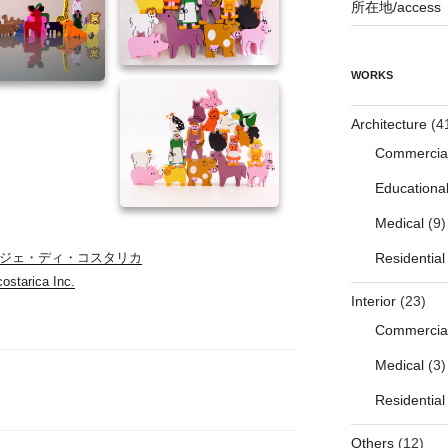
所在地/access
WORKS
Architecture
(4
Commercia
Educationa
Medical
(9)
Residential
ジェ・ディ・コスタリカ
costarica Inc.
Interior
(23)
Commercia
Medical
(3)
Residential
Others
(12)