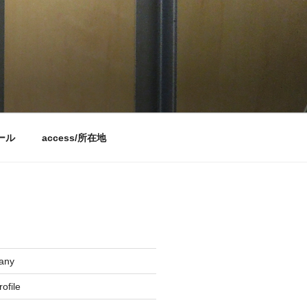
ィール
access/所在地
any
file