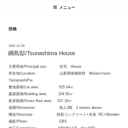
メニュー
投稿
投
1991-11-30
稿
綱島邸/Tsunashima House
日:
主要用途/Principal use : 住宅 House
所在地/Location : 山梨県南都留群 Minami-tsuru
YamanashiPre.
敷地面積/Lot area : 525.54㎡
建築面積/Building area: 104.55㎡
延床面積/Gross floor area : 157.18㎡
規模/Dimension : 地上2階 2 stories above
構造/Structure : 鉄筋コンクリート+木造 RC+Wooden
撮影/Photo : GBS