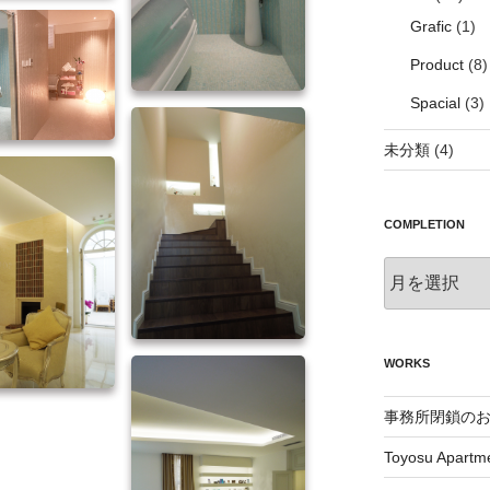
Grafic
(1)
Product
(8)
Spacial
(3)
未分類
(4)
COMPLETION
Completion
WORKS
事務所閉鎖の
Toyosu Apartm