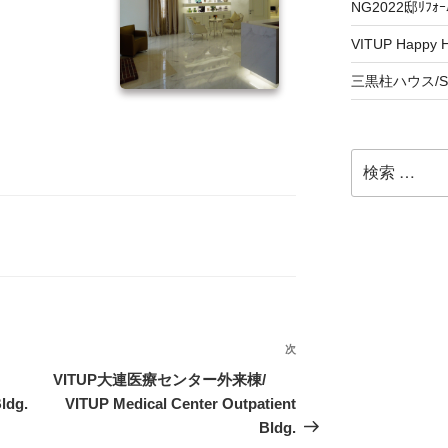
NG2022邸ﾘﾌｫｰﾑ
VITUP Happy H
三黒柱ハウス/SanK
検
索:
次
次
の
棟/
VITUP大連医療センター外来棟/
投
ldg.
VITUP Medical Center Outpatient
稿
Bldg.