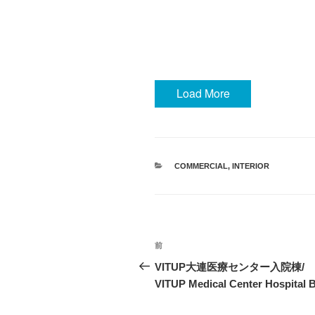
Load More
カ
COMMERCIAL
,
INTERIOR
テ
ゴ
リ
ー
投
前
過
稿
去
VITUP大連医療センター入院
の
VITUP Medical Center Hospital B
ナ
投