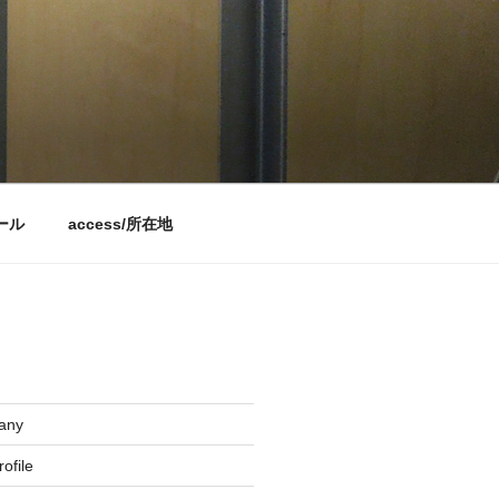
ィール
access/所在地
any
file