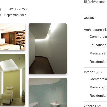
所在地/access
BS,Guo Ying
eptember2017
WORKS
Architecture
(4
Commercia
Educationa
Medical
(9)
Residential
Interior
(23)
Commercia
Medical
(3)
Residential
Others
(12)