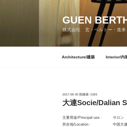
コ
ン
GUEN BERTH
テ
ン
株式会社 玄・ベルトー・進来
ツ
へ
ス
キ
Architecture/建築
Interior/内
ッ
プ
投
2017-09-30
投稿者:
GBS
稿
大連Socie/Dalian S
日:
主要用途/Principal use : サロン S
所在地/Location : 中国大連南山路 D