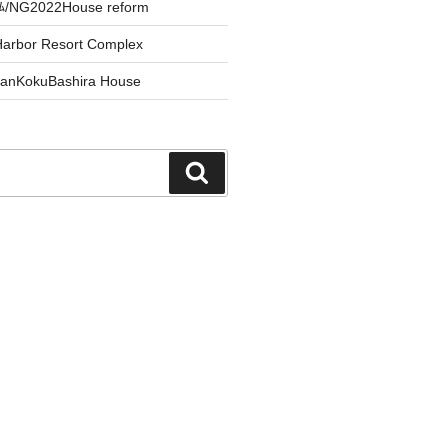
/NG2022House reform
arbor Resort Complex
okuBashira House
検
索