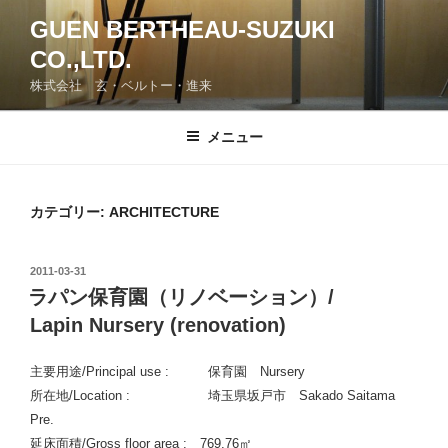
コ
GUEN BERTHEAU-SUZUKI
ン
CO.,LTD.
テ
ン
株式会社 玄・ベルトー・進来
ツ
へ
メニュー
ス
キ
ッ
カテゴリー: ARCHITECTURE
プ
投
2011-03-31
稿
ラパン保育園（リノベーション）/
日:
Lapin Nursery (renovation)
主要用途/Principal use : 保育園 Nursery
所在地/Location : 埼玉県坂戸市
Sakado Saitama
Pre.
延床面積/Gross floor area : 769.76㎡