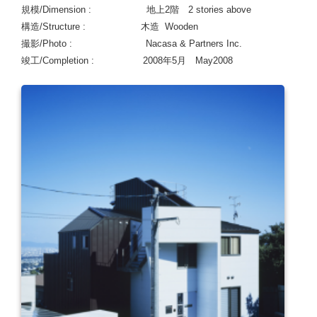
規模/Dimension : 地上2階 2 stories above
構造/Structure : 木造 Wooden
撮影/Photo : Nacasa & Partners Inc.
竣工/Completion : 2008年5月 May2008